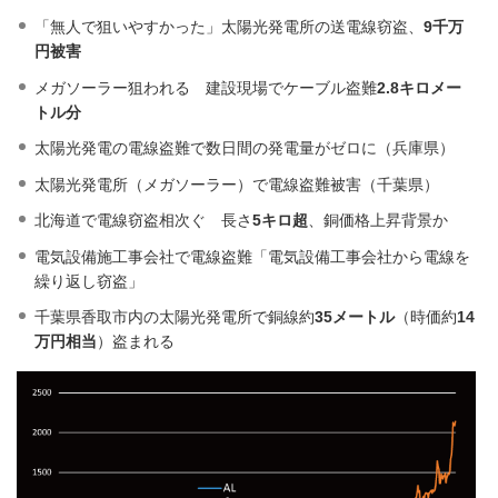
「無人で狙いやすかった」太陽光発電所の送電線窃盗、
9千万
円被害
メガソーラー狙われる 建設現場でケーブル盗難
2.8キロメー
トル分
太陽光発電の電線盗難で数日間の発電量がゼロに（兵庫県）
太陽光発電所（メガソーラー）で電線盗難被害（千葉県）
北海道で電線窃盗相次ぐ 長さ
5キロ超
、銅価格上昇背景か
電気設備施工事会社で電線盗難「電気設備工事会社から電線を
繰り返し窃盗」
千葉県香取市内の太陽光発電所で銅線約
35メートル
（時価約
14
万円相当
）盗まれる